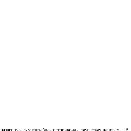
 развернулась масштабная историко-краеведческая панорама «В