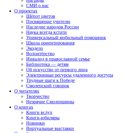
Награды
СМИ о нас
О проектах
Шёпот цветов
Посвящение учителю
Наследие народов России
Наука всегда кстати
Универсальный мобильный помощник
Школа ориентирования
Экодело
Волонтёрство
Инвалид в православной семье
Библиотека — детям
Об искусстве от первого лица
Электронные ресурсы удаленного доступа
Трудные шаги к Победе
Смоленский говорок
О читателях
Творчество
Незрячие Смоленщины
О книгах
Книги вслух
Книги-юбиляры
Новинки
Виртуальные выставки