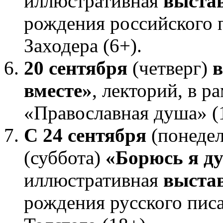
иллюстративная
выста
рождения российского 
Заходера (6+).
20 сентября
(четверг)
в
вместе»
, лекторий, в р
«Православная душа» (
С 24 сентября
(понеде
(суббота)
«Борюсь я д
иллюстративная
выста
рождения русского пис