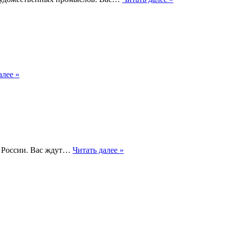
алее »
ю России. Вас ждут…
Читать далее »