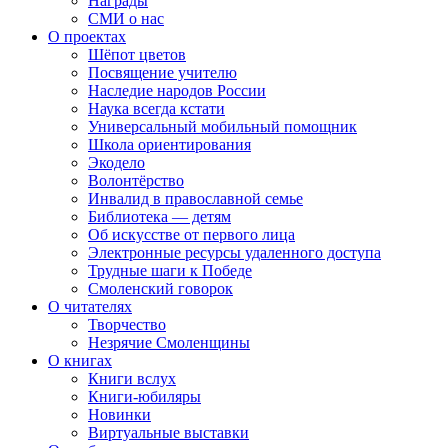
Награды
СМИ о нас
О проектах
Шёпот цветов
Посвящение учителю
Наследие народов России
Наука всегда кстати
Универсальный мобильный помощник
Школа ориентирования
Экодело
Волонтёрство
Инвалид в православной семье
Библиотека — детям
Об искусстве от первого лица
Электронные ресурсы удаленного доступа
Трудные шаги к Победе
Смоленский говорок
О читателях
Творчество
Незрячие Смоленщины
О книгах
Книги вслух
Книги-юбиляры
Новинки
Виртуальные выставки