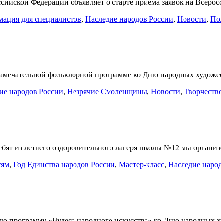
сийской Федерации объявляет о старте приёма заявок на Всер
ация для специалистов
,
Наследие народов России
,
Новости
,
По
я замечательной фольклорной программе ко Дню народных ху
ие народов России
,
Незрячие Смоленщины
,
Новости
,
Творчеств
ебят из летнего оздоровительного лагеря школы №12 мы орган
тям
,
Год Единства народов России
,
Мастер-класс
,
Наследие наро
рную программу «Чудеса народного искусства» ко Дню народны