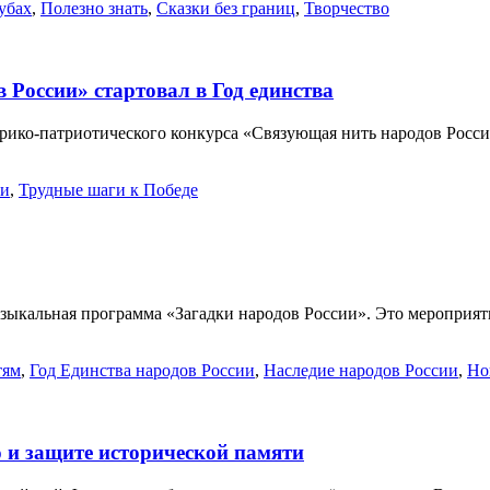
убах
,
Полезно знать
,
Сказки без границ
,
Творчество
России» стартовал в Год единства
торико-патриотического конкурса «Связующая нить народов Рос
ти
,
Трудные шаги к Победе
зыкальная программа «Загадки народов России». Это мероприя
тям
,
Год Единства народов России
,
Наследие народов России
,
Но
 и защите исторической памяти