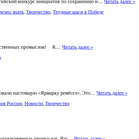
оссийский конкурс инициатив по сохранению и…
Читать далее »
лезно знать
,
Творчество
,
Трудные шаги к Победе
дожественных промыслов! К…
Читать далее »
о
изовали настоящую «Ярмарку ремёсел». Это…
Читать далее »
дов России
,
Новости
,
Творчество
х художественных промыслов. Вас…
Читать далее »