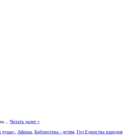
о на…
Читать далее »
я душа»
,
Афиша
,
Библиотека - детям
,
Год Единства народов