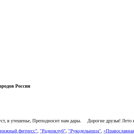
ародов России
уст, в утешенье, Преподносит нам дары. Дорогие друзья! Лет
нижный фитнесс"
,
"Радиоклуб"
,
"Рукодельница"
,
«Православна