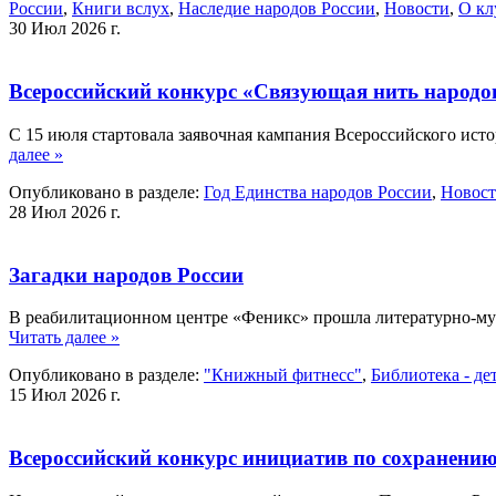
России
,
Книги вслух
,
Наследие народов России
,
Новости
,
О кл
30 Июл 2026 г.
Всероссийский конкурс «Связующая нить народов 
С 15 июля стартовала заявочная кампания Всероссийского ис
далее »
Опубликовано в разделе:
Год Единства народов России
,
Новос
28 Июл 2026 г.
Загадки народов России
В реабилитационном центре «Феникс» прошла литературно-му
Читать далее »
Опубликовано в разделе:
"Книжный фитнесс"
,
Библиотека - де
15 Июл 2026 г.
Всероссийский конкурс инициатив по сохранению