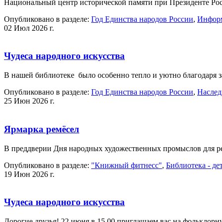
Национальный центр исторической памяти при Президенте Рос
Опубликовано в разделе:
Год Единства народов России
,
Информ
02 Июл 2026 г.
Чудеса народного искусства
В нашей библиотеке было особенно тепло и уютно благодар
Опубликовано в разделе:
Год Единства народов России
,
Наслед
25 Июн 2026 г.
Ярмарка ремёсел
В преддверии Дня народных художественных промыслов для р
Опубликовано в разделе:
"Книжный фитнесс"
,
Библиотека - де
19 Июн 2026 г.
Чудеса народного искусства
Дорогие друзья! 22 июня в 15.00 приглашаем вас на фолькло