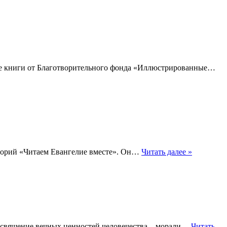
ные книги от Благотворительного фонда «Иллюстрированные…
кторий «Читаем Евангелие вместе». Он…
Читать далее »
освящение вечных ценностей человечества – морали…
Читать