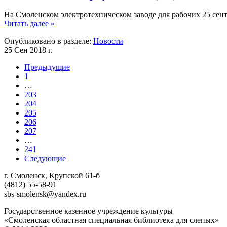
На Смоленском электротехническом заводе для рабочих 25 сен
Читать далее »
Опубликовано в разделе:
Новости
25 Сен 2018 г.
Предыдущие
1
…
203
204
205
206
207
…
241
Следующие
г. Смоленск, Крупской 61-б
(4812) 55-58-91
sbs-smolensk@yandex.ru
Государственное казенное учреждение культуры
«Смоленская областная специальная библиотека для слепых»