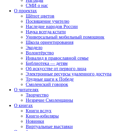
Награды
СМИ о нас
О проектах
Шёпот цветов
Посвящение учителю
Наследие народов России
Наука всегда кстати
Универсальный мобильный помощник
Школа ориентирования
Экодело
Волонтёрство
Инвалид в православной семье
Библиотека — детям
Об искусстве от первого лица
Электронные ресурсы удаленного доступа
Трудные шаги к Победе
Смоленский говорок
О читателях
Творчество
Незрячие Смоленщины
О книгах
Книги вслух
Книги-юбиляры
Новинки
Виртуальные выставки