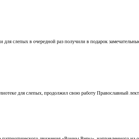
и для слепых в очередной раз получили в подарок замечатель
иблиотеке для слепых, продолжил свою работу Православный ле
о патриотического движения «Воины Веры», направленного на 