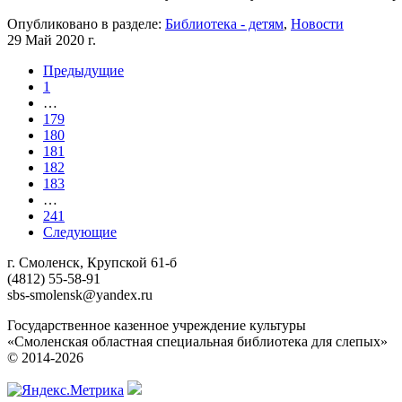
Опубликовано в разделе:
Библиотека - детям
,
Новости
29 Май 2020 г.
Предыдущие
1
…
179
180
181
182
183
…
241
Следующие
г. Смоленск, Крупской 61-б
(4812) 55-58-91
sbs-smolensk@yandex.ru
Государственное казенное учреждение культуры
«Смоленская областная специальная библиотека для слепых»
© 2014-2026