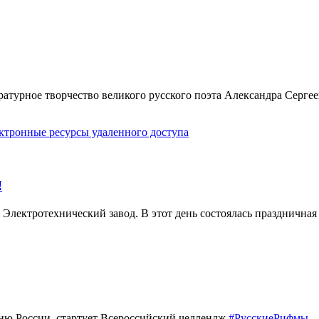
ратурное творчество великого русского поэта Александра Серг
ктронные ресурсы удаленного доступа
!
 Электротехнический завод. В этот день состоялась празднична
Дню России стартует Всероссийский челлендж
#РусскиеРифмы
–