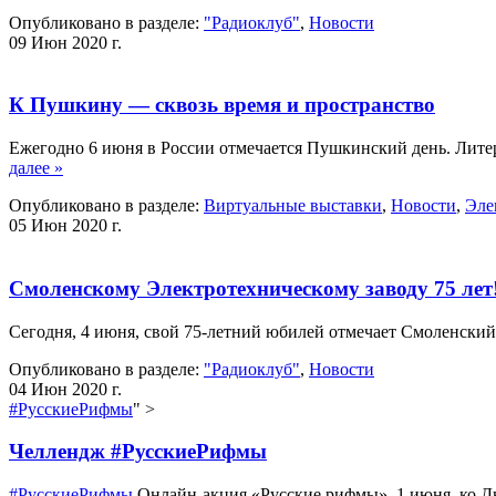
Опубликовано в разделе:
"Радиоклуб"
,
Новости
09 Июн 2020 г.
К Пушкину — сквозь время и пространство
Ежегодно 6 июня в России отмечается Пушкинский день. Лите
далее »
Опубликовано в разделе:
Виртуальные выставки
,
Новости
,
Эле
05 Июн 2020 г.
Смоленскому Электротехническому заводу 75 лет
Сегодня, 4 июня, свой 75-летний юбилей отмечает Смоленский
Опубликовано в разделе:
"Радиоклуб"
,
Новости
04 Июн 2020 г.
#РусскиеРифмы
" >
Челлендж
#РусскиеРифмы
#РусскиеРифмы
Онлайн-акция «Русские рифмы». 1 июня, ко 