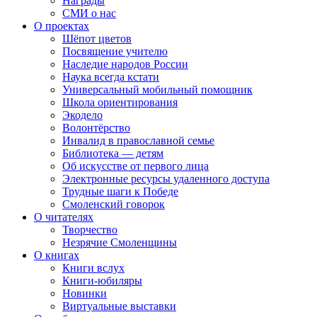
Награды
СМИ о нас
О проектах
Шёпот цветов
Посвящение учителю
Наследие народов России
Наука всегда кстати
Универсальный мобильный помощник
Школа ориентирования
Экодело
Волонтёрство
Инвалид в православной семье
Библиотека — детям
Об искусстве от первого лица
Электронные ресурсы удаленного доступа
Трудные шаги к Победе
Смоленский говорок
О читателях
Творчество
Незрячие Смоленщины
О книгах
Книги вслух
Книги-юбиляры
Новинки
Виртуальные выставки