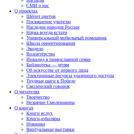
Награды
СМИ о нас
О проектах
Шёпот цветов
Посвящение учителю
Наследие народов России
Наука всегда кстати
Универсальный мобильный помощник
Школа ориентирования
Экодело
Волонтёрство
Инвалид в православной семье
Библиотека — детям
Об искусстве от первого лица
Электронные ресурсы удаленного доступа
Трудные шаги к Победе
Смоленский говорок
О читателях
Творчество
Незрячие Смоленщины
О книгах
Книги вслух
Книги-юбиляры
Новинки
Виртуальные выставки