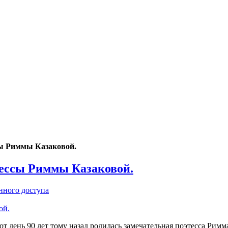
сы Риммы Казаковой.
этессы Риммы Казаковой.
нного доступа
от день 90 лет тому назад родилась замечательная поэтесса Рим