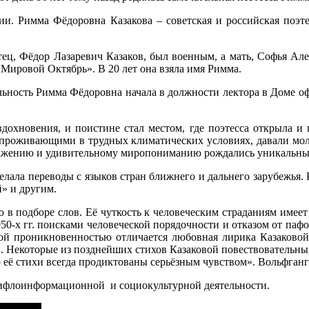
ии. Римма Фёдоровна Казакова – советская и российская поэте
 отец, Фёдор Лазаревич Казаков, был военным, а мать, Софья А
Мировой Октябрь». В 20 лет она взяла имя Римма.
ельность Римма Фёдоровна начала в должности лектора в Доме оф
дохновения, и поистине стал местом, где поэтесса открыла и п
проживающими в трудных климатических условиях, давали моло
бражению и удивительному миропониманию рождались уникальны
лала переводы с языков стран ближнего и дальнего зарубежья. 
» и другим.
ю в подборе слов. Её чуткость к человеческим страданиям имеет
50-х гг. поисками человеческой порядочности и отказом от пафо
ой проникновенностью отличается любовная лирика Казаковой.
и. Некоторые из позднейших стихов Казаковой повествовательны
её стихи всегда продиктованы серьёзным чувством». Вольфганг 
 тифлоинформационной и социокультурной деятельности.