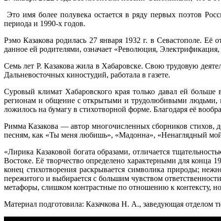
Это имя более полувека остается в ряду первых поэтов Росс
периода и 1990-х годов.
Рэмо Казакова родилась 27 января 1932 г. в Севастополе. Её
данное ей родителями, означает «Революция, Электрификация, 
Семь лет Р. Казакова жила в Хабаровске. Свою трудовую деят
Дальневосточных киностудий, работала в газете.
Суровый климат Хабаровского края только давал ей больше в
регионам и общение с открытыми и трудолюбивыми людьми, 
ложилось на бумагу в стихотворной форме. Благодаря её воо
Римма Казакова — автор многочисленных сборников стихов, де
песням, как «Ты меня любишь», «Мадонна», «Ненаглядный мой
«Лирика Казаковой богата образами, отличается тщательность
Востоке. Её творчество определено характерными для конца 19
конец стихотворения раскрывается символика природы; нежн
пережитого и выбирается с большим чувством ответственност
метафоры, слишком контрастные по отношению к контексту, но 
Материал подготовила: Казачкова Н. А., заведующая отделом