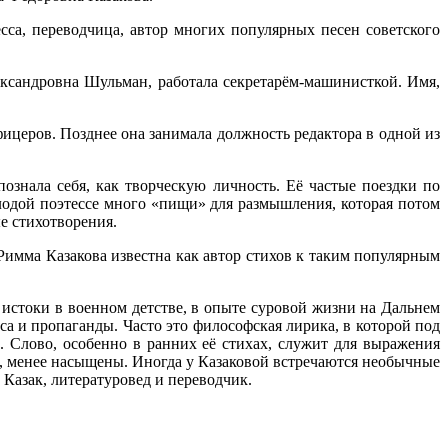
сса, переводчица, автор многих популярных песен советского
лександровна Шульман, работала секретарём-машинисткой. Имя,
ицеров. Позднее она занимала должность редактора в одной из
ознала себя, как творческую личность. Её частые поездки по
дой поэтессе много «пищи» для размышления, которая потом
е стихотворения.
Римма Казакова известна как автор стихов к таким популярным
 истоки в военном детстве, в опыте суровой жизни на Дальнем
са и пропаганды. Часто это философская лирика, в которой под
 Слово, особенно в ранних её стихах, служит для выражения
, менее насыщены. Иногда у Казаковой встречаются необычные
Казак, литературовед и переводчик.